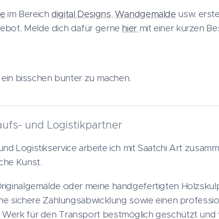
te
im Bereich
digital Designs
,
Wandgemälde
usw. erste
gebot. Melde dich dafür gerne
hier
mit einer kurzen B
lt ein bisschen bunter zu machen.
aufs- und Logistikpartner
nd Logistikservice arbeite ich mit Saatchi Art zusam
che Kunst.
Originalgemälde oder meine handgefertigten Holzskulp
ine sichere Zahlungsabwicklung sowie einen profession
Werk für den Transport bestmöglich geschützt und vol