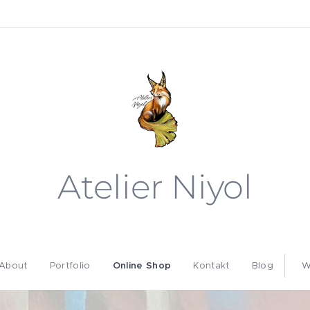
Atelier Niyol
About
Portfolio
Online Shop
Kontakt
Blog
W